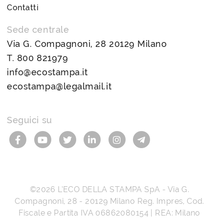
Contatti
Sede centrale
Via G. Compagnoni, 28 20129 Milano
T.
800 821979
info@ecostampa.it
ecostampa@legalmail.it
Seguici su
©2026
L’ECO DELLA STAMPA SpA
-
Via G.
Compagnoni, 28
-
20129
Milano
Reg. Impres, Cod.
Fiscale e Partita IVA
06862080154
| REA: Milano