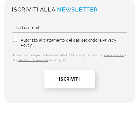
ISCRIVITI ALLA
NEWSLETTER
Autorizzo al trattamento dei dati secondo la
Privacy
Policy
Questo sito è protetto da reCAPTCHA e si applicano la
Privacy Policy
e i
Termini di servizio
di Google.
ISCRIVITI