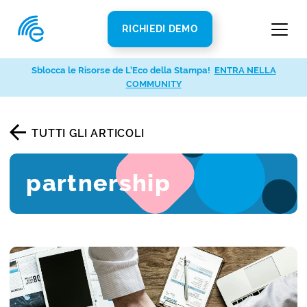
RICHIEDI DEMO
Sblocca le Risorse de L’Eco della Stampa!
ENTRA NELLA
COMMUNITY
TUTTI GLI ARTICOLI
partnership