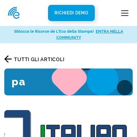
RICHIEDI DEMO
Sblocca le Risorse de L’Eco della Stampa!
ENTRA NELLA
COMMUNITY
TUTTI GLI ARTICOLI
pa