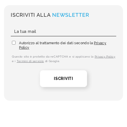
ISCRIVITI ALLA
NEWSLETTER
Autorizzo al trattamento dei dati secondo la
Privacy
Policy
Questo sito è protetto da reCAPTCHA e si applicano la
Privacy Policy
e i
Termini di servizio
di Google.
ISCRIVITI