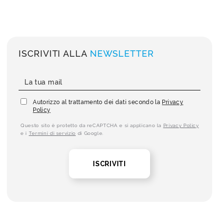
ISCRIVITI ALLA
NEWSLETTER
Autorizzo al trattamento dei dati secondo la
Privacy
Policy
Questo sito è protetto da reCAPTCHA e si applicano la
Privacy Policy
e i
Termini di servizio
di Google.
ISCRIVITI