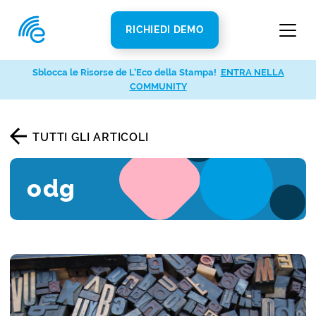
RICHIEDI DEMO
Sblocca le Risorse de L’Eco della Stampa!
ENTRA NELLA
COMMUNITY
TUTTI GLI ARTICOLI
odg