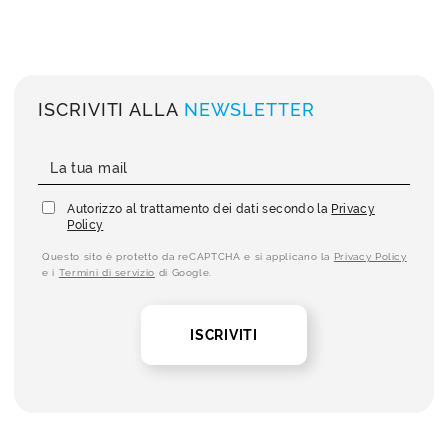
ISCRIVITI ALLA
NEWSLETTER
Autorizzo al trattamento dei dati secondo la
Privacy
Policy
Questo sito è protetto da reCAPTCHA e si applicano la
Privacy Policy
e i
Termini di servizio
di Google.
ISCRIVITI