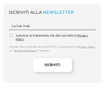
ISCRIVITI ALLA
NEWSLETTER
Autorizzo al trattamento dei dati secondo la
Privacy
Policy
Questo sito è protetto da reCAPTCHA e si applicano la
Privacy Policy
e i
Termini di servizio
di Google.
ISCRIVITI