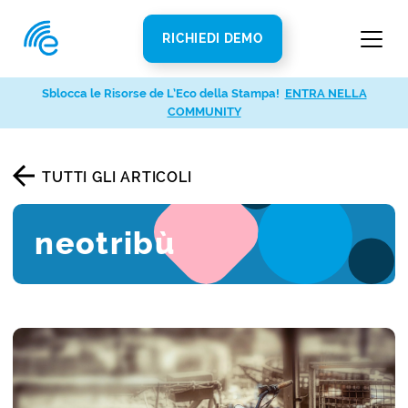
RICHIEDI DEMO
Sblocca le Risorse de L’Eco della Stampa!
ENTRA NELLA
COMMUNITY
TUTTI GLI ARTICOLI
neotribù