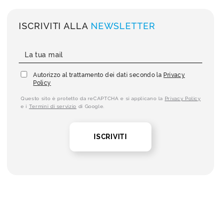
ISCRIVITI ALLA
NEWSLETTER
Autorizzo al trattamento dei dati secondo la
Privacy
Policy
Questo sito è protetto da reCAPTCHA e si applicano la
Privacy Policy
e i
Termini di servizio
di Google.
ISCRIVITI