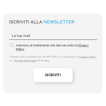
ISCRIVITI ALLA
NEWSLETTER
Autorizzo al trattamento dei dati secondo la
Privacy
Policy
Questo sito è protetto da reCAPTCHA e si applicano la
Privacy Policy
e i
Termini di servizio
di Google.
ISCRIVITI