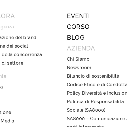
LORA
EVENTI
CORSO
igenza
BLOG
azione del brand
ne dei social
AZIENDA
 della concorrenza
Chi Siamo
i di settore
Newsroom
nte
Bilancio di sostenibilità
Codice Etico e di Condott
pa
Policy Diversità e Inclusio
Politica di Responsabilità
Sociale (SA8000)
sione
SA8000 – Comunicazione a
 Media