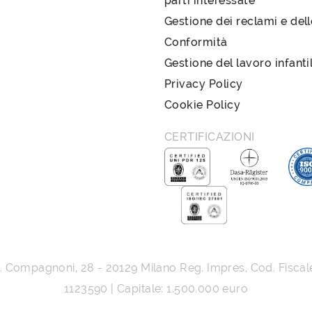
parti interessate
Gestione dei reclami e del
Conformità
Gestione del lavoro infanti
Privacy Policy
Cookie Policy
CERTIFICAZIONI
G. Compagnoni, 28
-
20129
Milano
Reg. Impres, Cod. Fiscal
1123590 | Capitale: 1.500.000 euro