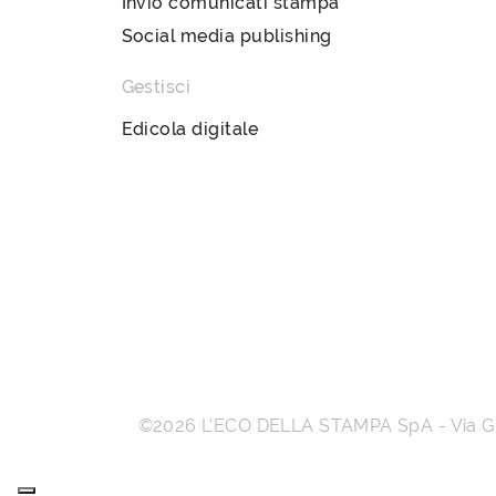
Invio comunicati stampa
Social media publishing
Gestisci
Edicola digitale
©2026
L’ECO DELLA STAMPA SpA
-
Via 