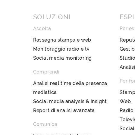
SOLUZIONI
ESP
Ascolta
Per es
Rassegna stampa e web
Reput
Monitoraggio radio e tv
Gestio
Social media monitoring
Studio
Analis
Comprendi
Per fo
Analisi real time della presenza
mediatica
Stam
Social media analysis & insight
Web
Report di analisi avanzata
Radio
Televi
Comunica
Social