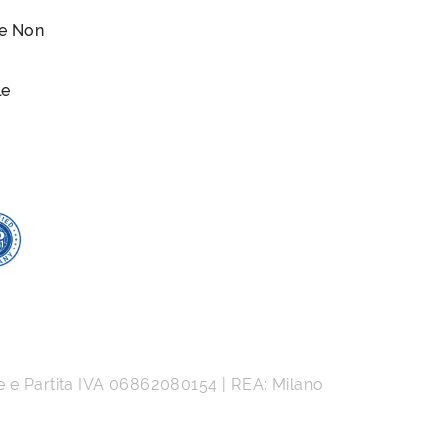
le Non
le
e e Partita IVA
06862080154
| REA: Milano