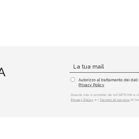
A
Autorizzo al trattamento dei dat
Privacy Policy
Questo sito è protetto da reCAPTCHA e si
Privacy Policy
e i
Termini di servizio
di Go