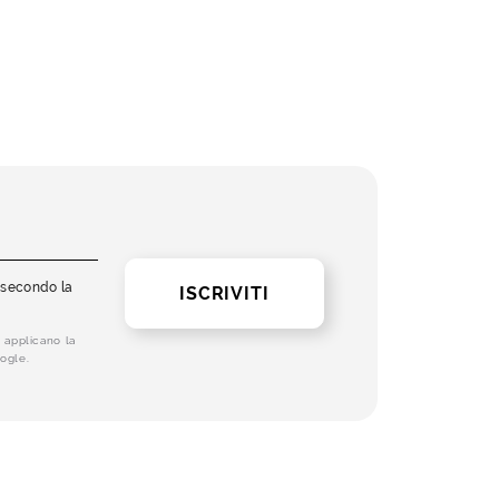
i secondo la
ISCRIVITI
 applicano la
ogle.