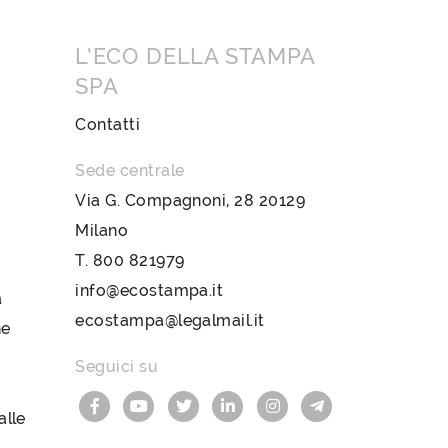
L’ECO DELLA STAMPA
SPA
Contatti
Sede centrale
Via G. Compagnoni, 28 20129
Milano
T.
800 821979
info@ecostampa.it
a
ecostampa@legalmail.it
ne
Seguici su
lle