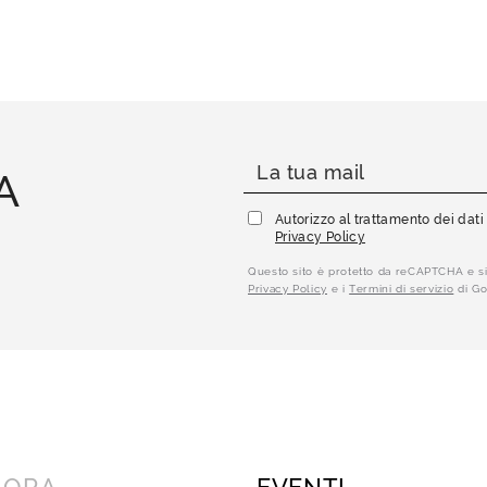
A
Autorizzo al trattamento dei dat
Privacy Policy
Questo sito è protetto da reCAPTCHA e si
Privacy Policy
e i
Termini di servizio
di Go