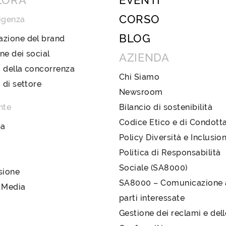
LORA
EVENTI
CORSO
igenza
BLOG
azione del brand
ne dei social
AZIENDA
 della concorrenza
Chi Siamo
i di settore
Newsroom
nte
Bilancio di sostenibilità
Codice Etico e di Condott
pa
Policy Diversità e Inclusio
Politica di Responsabilità
Sociale (SA8000)
sione
SA8000 – Comunicazione a
 Media
parti interessate
Gestione dei reclami e del