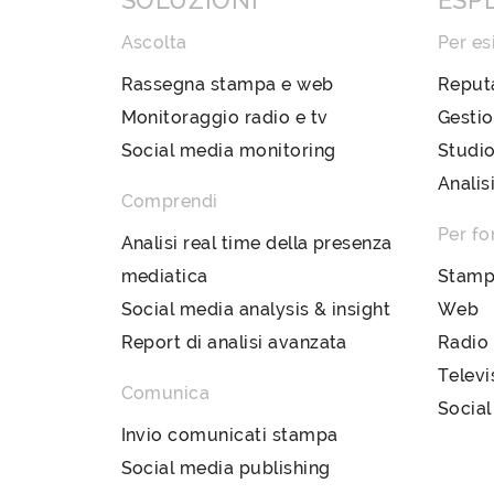
SOLUZIONI
ESP
Ascolta
Per es
Rassegna stampa e web
Reput
Monitoraggio radio e tv
Gestio
Social media monitoring
Studio
Analis
Comprendi
Per fo
Analisi real time della presenza
mediatica
Stam
Social media analysis & insight
Web
Report di analisi avanzata
Radio
Televi
Comunica
Social
Invio comunicati stampa
Social media publishing