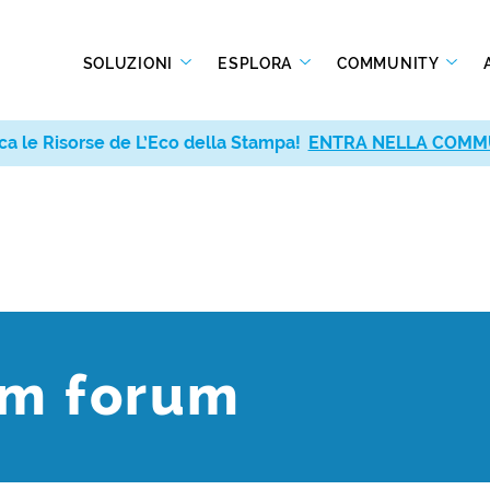
SOLUZIONI
ESPLORA
COMMUNITY
ca le Risorse de L’Eco della Stampa!
ENTRA NELLA COMM
m forum