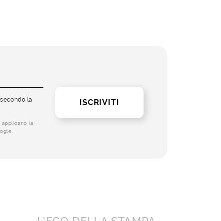
i secondo la
ISCRIVITI
 applicano la
ogle.