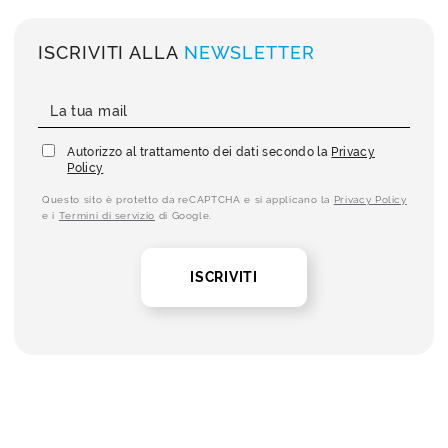
ISCRIVITI ALLA
NEWSLETTER
Autorizzo al trattamento dei dati secondo la
Privacy
Policy
Questo sito è protetto da reCAPTCHA e si applicano la
Privacy Policy
e i
Termini di servizio
di Google.
ISCRIVITI