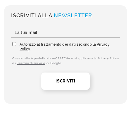
ISCRIVITI ALLA
NEWSLETTER
Autorizzo al trattamento dei dati secondo la
Privacy
Policy
Questo sito è protetto da reCAPTCHA e si applicano la
Privacy Policy
e i
Termini di servizio
di Google.
ISCRIVITI