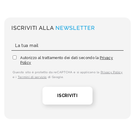
ISCRIVITI ALLA
NEWSLETTER
Autorizzo al trattamento dei dati secondo la
Privacy
Policy
Questo sito è protetto da reCAPTCHA e si applicano la
Privacy Policy
e i
Termini di servizio
di Google.
ISCRIVITI