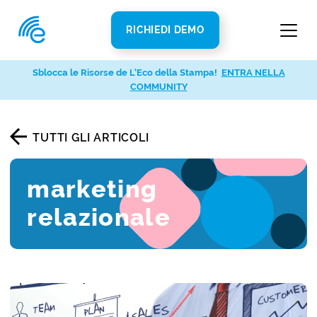
RICHIEDI DEMO
Sblocca le Risorse de L’Eco della Stampa!
ENTRA NELLA
COMMUNITY
TUTTI GLI ARTICOLI
marketing
relazionale