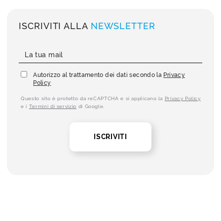
ISCRIVITI ALLA
NEWSLETTER
Autorizzo al trattamento dei dati secondo la
Privacy
Policy
Questo sito è protetto da reCAPTCHA e si applicano la
Privacy Policy
e i
Termini di servizio
di Google.
ISCRIVITI