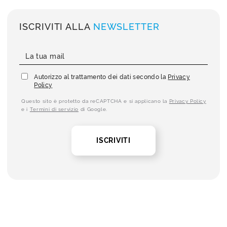
ISCRIVITI ALLA
NEWSLETTER
Autorizzo al trattamento dei dati secondo la
Privacy
Policy
Questo sito è protetto da reCAPTCHA e si applicano la
Privacy Policy
e i
Termini di servizio
di Google.
ISCRIVITI