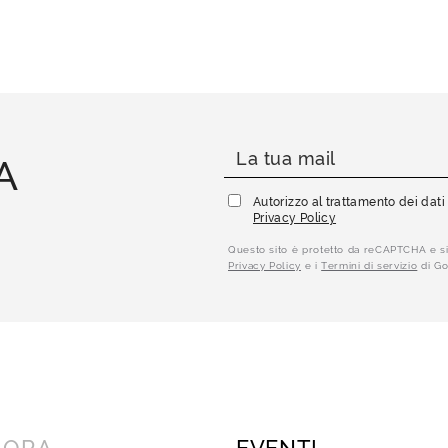
A
Autorizzo al trattamento dei dat
Privacy Policy
Questo sito è protetto da reCAPTCHA e si
Privacy Policy
e i
Termini di servizio
di Go