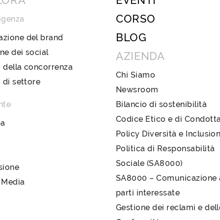
LORA
EVENTI
CORSO
igenza
BLOG
azione del brand
ne dei social
AZIENDA
 della concorrenza
Chi Siamo
i di settore
Newsroom
nte
Bilancio di sostenibilità
Codice Etico e di Condott
pa
Policy Diversità e Inclusio
Politica di Responsabilità
Sociale (SA8000)
sione
SA8000 – Comunicazione a
 Media
parti interessate
Gestione dei reclami e del