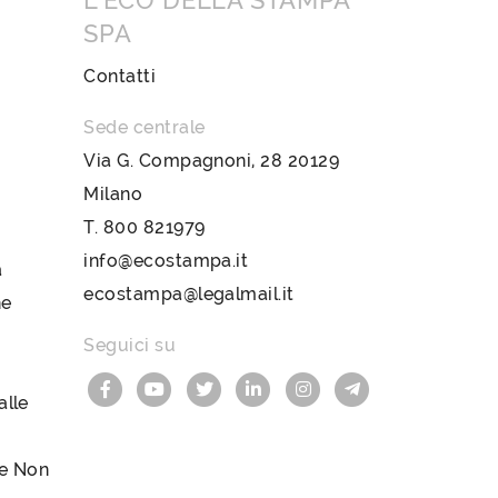
L’ECO DELLA STAMPA
SPA
Contatti
Sede centrale
Via G. Compagnoni, 28 20129
Milano
T.
800 821979
info@ecostampa.it
a
ecostampa@legalmail.it
ne
Seguici su
lle
le Non