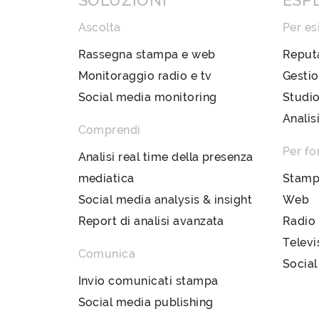
SOLUZIONI
ESP
Ascolta
Per es
Rassegna stampa e web
Reput
Monitoraggio radio e tv
Gestio
Social media monitoring
Studio
Analis
Comprendi
Per fo
Analisi real time della presenza
mediatica
Stam
Social media analysis & insight
Web
Report di analisi avanzata
Radio
Televi
Comunica
Social
Invio comunicati stampa
Social media publishing