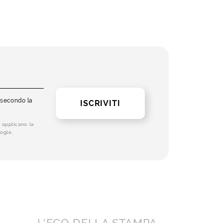
i secondo la
ISCRIVITI
 applicano la
ogle.