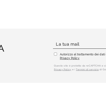
A
Autorizzo al trattamento dei dat
Privacy Policy
Questo sito è protetto da reCAPTCHA e si
Privacy Policy
e i
Termini di servizio
di Go