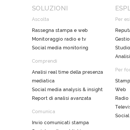
SOLUZIONI
ESP
Ascolta
Per es
Rassegna stampa e web
Reput
Monitoraggio radio e tv
Gestio
Social media monitoring
Studio
Analis
Comprendi
Per fo
Analisi real time della presenza
mediatica
Stam
Social media analysis & insight
Web
Report di analisi avanzata
Radio
Televi
Comunica
Social
Invio comunicati stampa