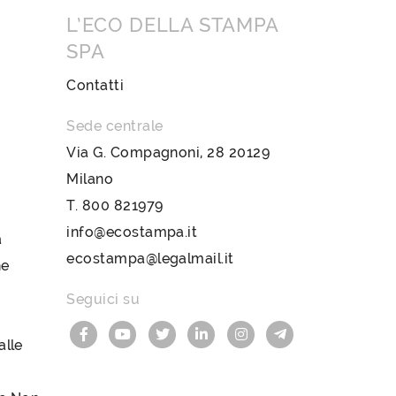
L’ECO DELLA STAMPA
SPA
Contatti
Sede centrale
Via G. Compagnoni, 28 20129
Milano
T.
800 821979
info@ecostampa.it
a
ecostampa@legalmail.it
ne
Seguici su
lle