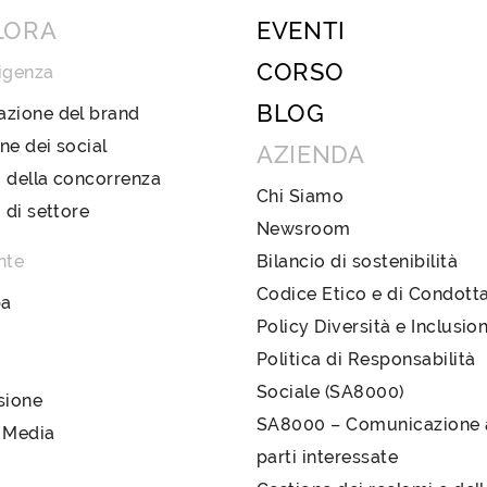
LORA
EVENTI
CORSO
igenza
BLOG
azione del brand
ne dei social
AZIENDA
 della concorrenza
Chi Siamo
i di settore
Newsroom
nte
Bilancio di sostenibilità
Codice Etico e di Condott
pa
Policy Diversità e Inclusio
Politica di Responsabilità
Sociale (SA8000)
sione
SA8000 – Comunicazione a
 Media
parti interessate