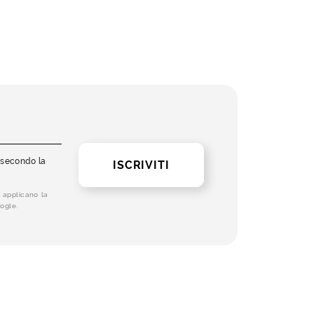
i secondo la
ISCRIVITI
 applicano la
ogle.