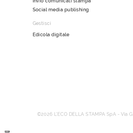
Invio comunicati stampa
Social media publishing
Gestisci
Edicola digitale
©2026
L’ECO DELLA STAMPA SpA
-
Via 