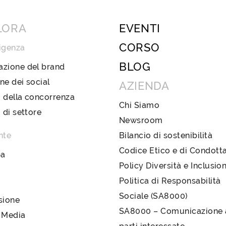
LORA
EVENTI
CORSO
igenza
BLOG
azione del brand
ne dei social
AZIENDA
 della concorrenza
Chi Siamo
i di settore
Newsroom
nte
Bilancio di sostenibilità
Codice Etico e di Condott
pa
Policy Diversità e Inclusio
Politica di Responsabilità
Sociale (SA8000)
sione
SA8000 – Comunicazione a
 Media