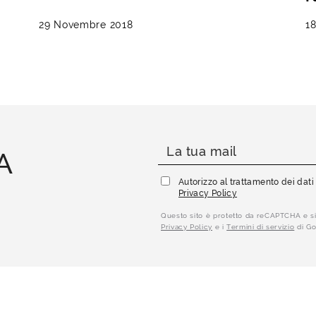
29 Novembre 2018
1
A
Autorizzo al trattamento dei dat
Privacy Policy
Questo sito è protetto da reCAPTCHA e si
Privacy Policy
e i
Termini di servizio
di Go