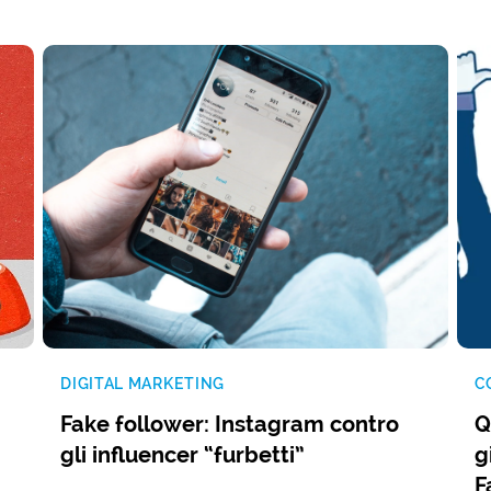
DIGITAL MARKETING
C
Fake follower: Instagram contro
Q
gli influencer “furbetti”
g
F