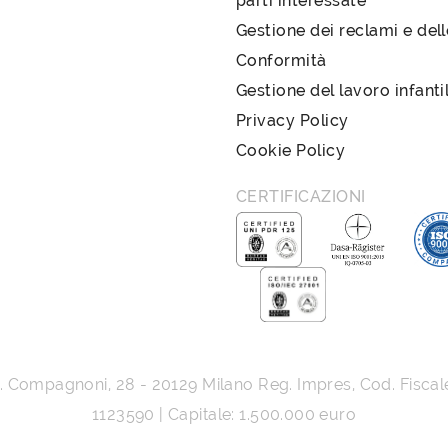
parti interessate
Gestione dei reclami e del
Conformità
Gestione del lavoro infanti
Privacy Policy
Cookie Policy
CERTIFICAZIONI
G. Compagnoni, 28
-
20129
Milano
Reg. Impres, Cod. Fiscal
1123590 | Capitale: 1.500.000 euro