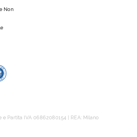
le Non
le
e e Partita IVA
06862080154
| REA: Milano