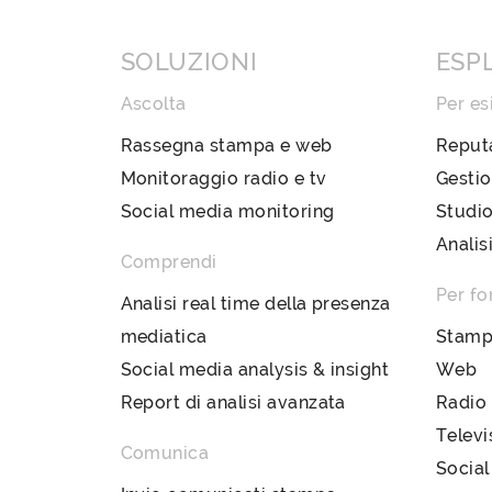
SOLUZIONI
ESP
Ascolta
Per es
Rassegna stampa e web
Reput
Monitoraggio radio e tv
Gestio
Social media monitoring
Studio
Analis
Comprendi
Per fo
Analisi real time della presenza
mediatica
Stam
Social media analysis & insight
Web
Report di analisi avanzata
Radio
Televi
Comunica
Social