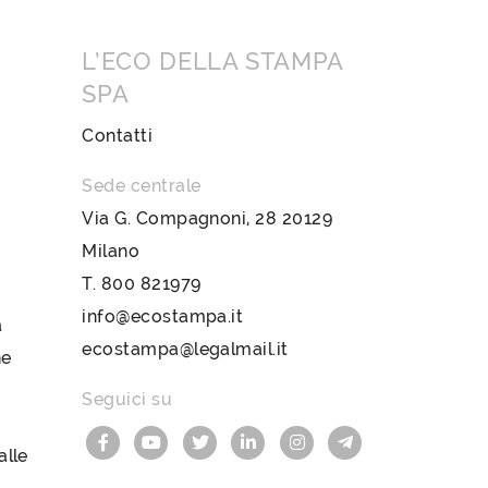
L’ECO DELLA STAMPA
SPA
Contatti
Sede centrale
Via G. Compagnoni, 28 20129
Milano
T.
800 821979
info@ecostampa.it
a
ecostampa@legalmail.it
ne
Seguici su
lle