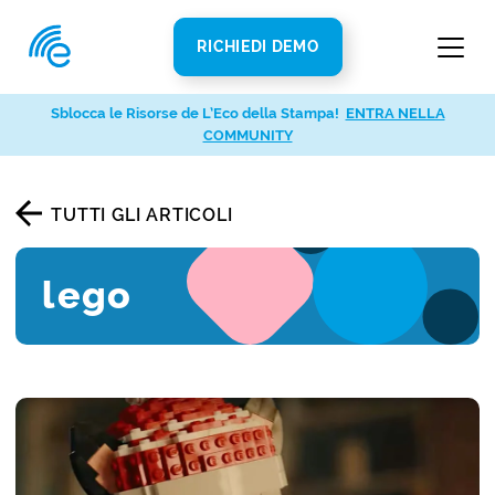
RICHIEDI DEMO
Sblocca le Risorse de L’Eco della Stampa!
ENTRA NELLA
COMMUNITY
TUTTI GLI ARTICOLI
lego