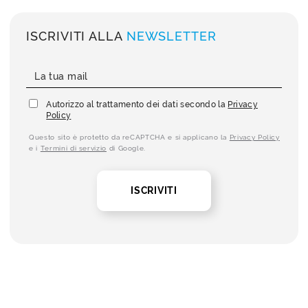
ISCRIVITI ALLA
NEWSLETTER
Autorizzo al trattamento dei dati secondo la
Privacy
Policy
Questo sito è protetto da reCAPTCHA e si applicano la
Privacy Policy
e i
Termini di servizio
di Google.
ISCRIVITI