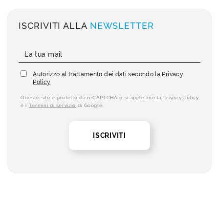
ISCRIVITI ALLA
NEWSLETTER
Autorizzo al trattamento dei dati secondo la
Privacy
Policy
Questo sito è protetto da reCAPTCHA e si applicano la
Privacy Policy
e i
Termini di servizio
di Google.
ISCRIVITI