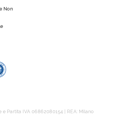
le Non
le
e e Partita IVA
06862080154
| REA: Milano