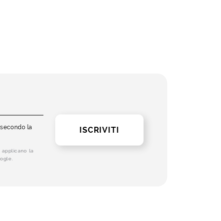
i secondo la
ISCRIVITI
 applicano la
ogle.