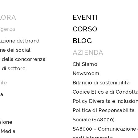
LORA
EVENTI
CORSO
igenza
BLOG
azione del brand
ne dei social
AZIENDA
 della concorrenza
Chi Siamo
i di settore
Newsroom
nte
Bilancio di sostenibilità
Codice Etico e di Condott
pa
Policy Diversità e Inclusio
Politica di Responsabilità
Sociale (SA8000)
sione
SA8000 – Comunicazione a
 Media