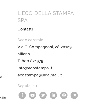
L’ECO DELLA STAMPA
SPA
Contatti
Sede centrale
Via G. Compagnoni, 28 20129
Milano
T.
800 821979
info@ecostampa.it
a
ecostampa@legalmail.it
ne
Seguici su
lle