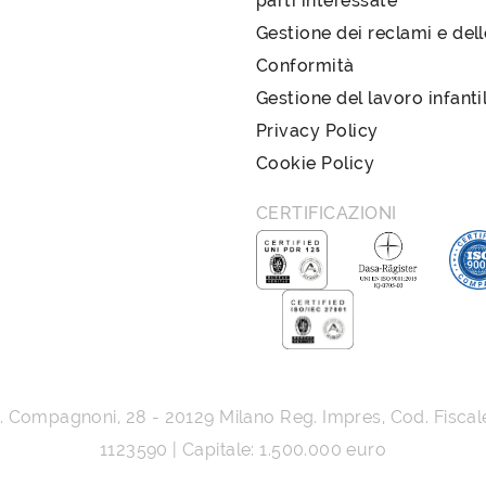
parti interessate
Gestione dei reclami e del
Conformità
Gestione del lavoro infanti
Privacy Policy
Cookie Policy
CERTIFICAZIONI
G. Compagnoni, 28
-
20129
Milano
Reg. Impres, Cod. Fiscal
1123590 | Capitale: 1.500.000 euro