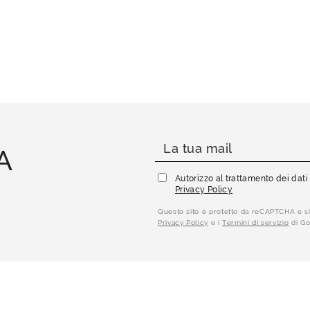
A
Autorizzo al trattamento dei dat
Privacy Policy
Questo sito è protetto da reCAPTCHA e si
Privacy Policy
e i
Termini di servizio
di Go