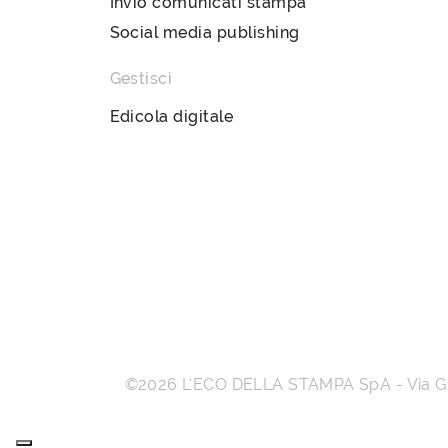
Invio comunicati stampa
Social media publishing
Gestisci
Edicola digitale
©2026
L’ECO DELLA STAMPA SpA
-
Via 