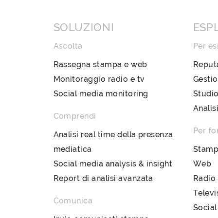
SOLUZIONI
ESP
Ascolta
Per es
Rassegna stampa e web
Reput
Monitoraggio radio e tv
Gestio
Social media monitoring
Studio
Analis
Comprendi
Per fo
Analisi real time della presenza
mediatica
Stam
Social media analysis & insight
Web
Report di analisi avanzata
Radio
Televi
Comunica
Social