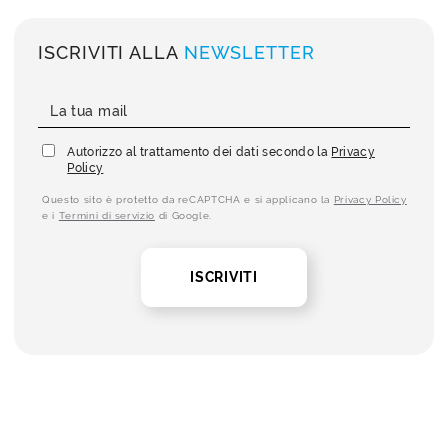
ISCRIVITI ALLA
NEWSLETTER
Autorizzo al trattamento dei dati secondo la
Privacy
Policy
Questo sito è protetto da reCAPTCHA e si applicano la
Privacy Policy
e i
Termini di servizio
di Google.
ISCRIVITI