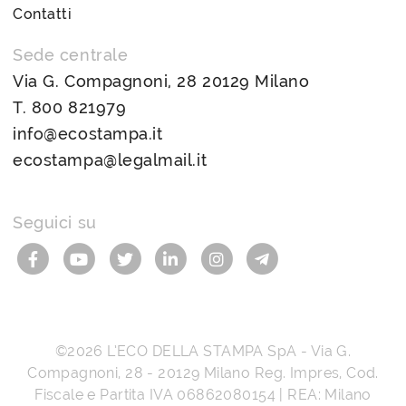
Contatti
Sede centrale
Via G. Compagnoni, 28 20129 Milano
T.
800 821979
info@ecostampa.it
ecostampa@legalmail.it
Seguici su
©2026
L’ECO DELLA STAMPA SpA
-
Via G.
Compagnoni, 28
-
20129
Milano
Reg. Impres, Cod.
Fiscale e Partita IVA
06862080154
| REA: Milano