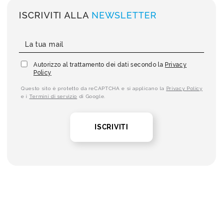
ISCRIVITI ALLA
NEWSLETTER
Autorizzo al trattamento dei dati secondo la
Privacy
Policy
Questo sito è protetto da reCAPTCHA e si applicano la
Privacy Policy
e i
Termini di servizio
di Google.
ISCRIVITI