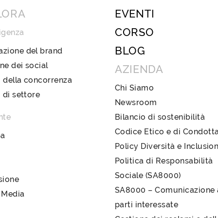
LORA
EVENTI
CORSO
igenza
BLOG
azione del brand
ne dei social
AZIENDA
 della concorrenza
Chi Siamo
i di settore
Newsroom
nte
Bilancio di sostenibilità
Codice Etico e di Condott
pa
Policy Diversità e Inclusio
Politica di Responsabilità
Sociale (SA8000)
sione
SA8000 – Comunicazione a
 Media
parti interessate