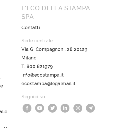
L’ECO DELLA STAMPA
SPA
Contatti
Sede centrale
Via G. Compagnoni, 28 20129
Milano
T.
800 821979
info@ecostampa.it
a
ecostampa@legalmail.it
ne
Seguici su
lle