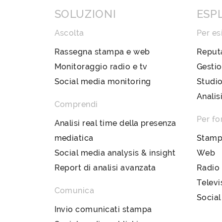
SOLUZIONI
ESP
Ascolta
Per es
Rassegna stampa e web
Reput
Monitoraggio radio e tv
Gestio
Social media monitoring
Studio
Analis
Comprendi
Per fo
Analisi real time della presenza
mediatica
Stam
Social media analysis & insight
Web
Report di analisi avanzata
Radio
Televi
Comunica
Social
Invio comunicati stampa