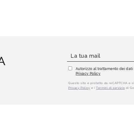
A
Autorizzo al trattamento dei dat
Privacy Policy
Questo sito è protetto da reCAPTCHA e si
Privacy Policy
e i
Termini di servizio
di Go