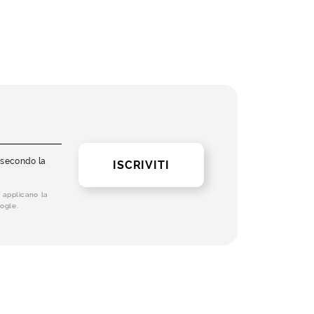
i secondo la
ISCRIVITI
 applicano la
ogle.