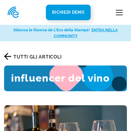
RICHIEDI DEMO
Sblocca le Risorse de L’Eco della Stampa!
ENTRA NELLA
COMMUNITY
TUTTI GLI ARTICOLI
influencer del vino