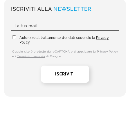
ISCRIVITI ALLA
NEWSLETTER
Autorizzo al trattamento dei dati secondo la
Privacy
Policy
Questo sito è protetto da reCAPTCHA e si applicano la
Privacy Policy
e i
Termini di servizio
di Google.
ISCRIVITI