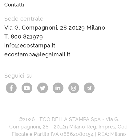
Contatti
Sede centrale
Via G. Compagnoni, 28 20129 Milano
T.
800 821979
info@ecostampa.it
ecostampa@legalmail.it
Seguici su
©2026
L’ECO DELLA STAMPA SpA
-
Via G.
Compagnoni, 28
-
20129
Milano
Reg. Impres, Cod.
Fiscale e Partita IVA
06862080154
| REA: Milano