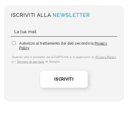
ISCRIVITI ALLA
NEWSLETTER
Autorizzo al trattamento dei dati secondo la
Privacy
Policy
Questo sito è protetto da reCAPTCHA e si applicano la
Privacy Policy
e i
Termini di servizio
di Google.
ISCRIVITI