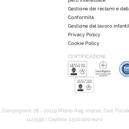
parti interessate
Gestione dei reclami e del
Conformità
Gestione del lavoro infanti
Privacy Policy
Cookie Policy
CERTIFICAZIONI
G. Compagnoni, 28
-
20129
Milano
Reg. Impres, Cod. Fiscal
1123590 | Capitale: 1.500.000 euro