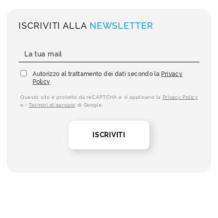
ISCRIVITI ALLA
NEWSLETTER
Autorizzo al trattamento dei dati secondo la
Privacy
Policy
Questo sito è protetto da reCAPTCHA e si applicano la
Privacy Policy
e i
Termini di servizio
di Google.
ISCRIVITI