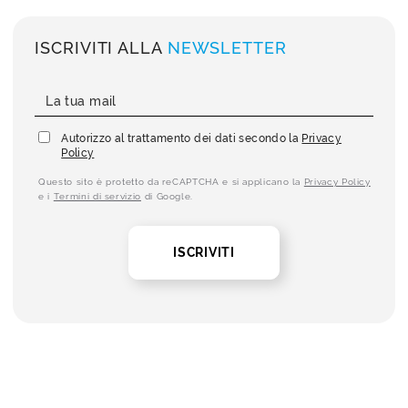
ISCRIVITI ALLA
NEWSLETTER
Autorizzo al trattamento dei dati secondo la
Privacy
Policy
Questo sito è protetto da reCAPTCHA e si applicano la
Privacy Policy
e i
Termini di servizio
di Google.
ISCRIVITI