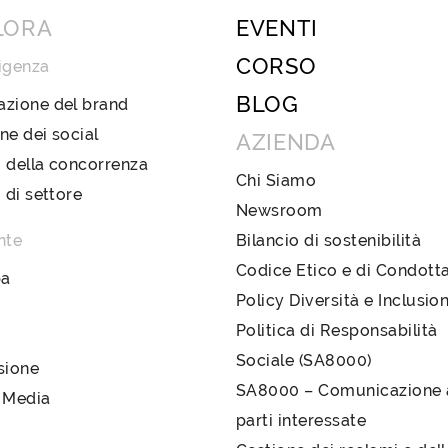
LORA
EVENTI
CORSO
igenza
BLOG
azione del brand
ne dei social
AZIENDA
 della concorrenza
Chi Siamo
i di settore
Newsroom
nte
Bilancio di sostenibilità
Codice Etico e di Condott
pa
Policy Diversità e Inclusio
Politica di Responsabilità
Sociale (SA8000)
sione
SA8000 – Comunicazione a
 Media
parti interessate