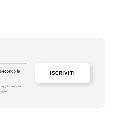
i secondo la
ISCRIVITI
 applicano la
ogle.