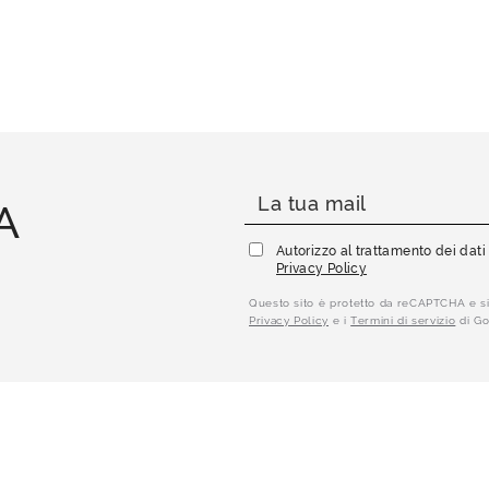
A
Autorizzo al trattamento dei dat
Privacy Policy
Questo sito è protetto da reCAPTCHA e si
Privacy Policy
e i
Termini di servizio
di Go