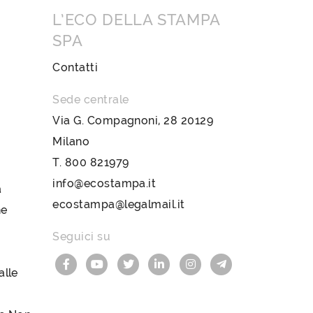
L’ECO DELLA STAMPA
SPA
Contatti
Sede centrale
Via G. Compagnoni, 28 20129
Milano
T.
800 821979
info@ecostampa.it
a
ecostampa@legalmail.it
ne
Seguici su
lle