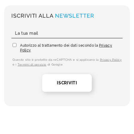
ISCRIVITI ALLA
NEWSLETTER
Autorizzo al trattamento dei dati secondo la
Privacy
Policy
Questo sito è protetto da reCAPTCHA e si applicano la
Privacy Policy
e i
Termini di servizio
di Google.
ISCRIVITI