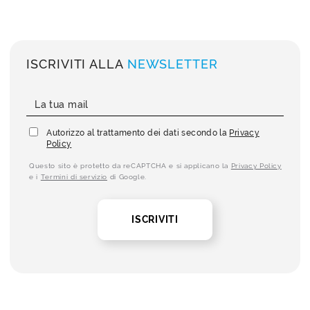
ISCRIVITI ALLA
NEWSLETTER
Autorizzo al trattamento dei dati secondo la
Privacy
Policy
Questo sito è protetto da reCAPTCHA e si applicano la
Privacy Policy
e i
Termini di servizio
di Google.
ISCRIVITI