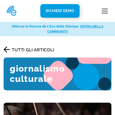
RICHIEDI DEMO
Sblocca le Risorse de L’Eco della Stampa!
ENTRA NELLA
COMMUNITY
TUTTI GLI ARTICOLI
giornalismo
culturale