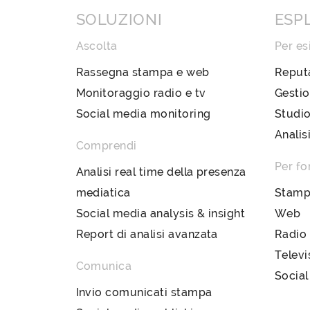
SOLUZIONI
ESP
Ascolta
Per es
Rassegna stampa e web
Reput
Monitoraggio radio e tv
Gestio
Social media monitoring
Studio
Analis
Comprendi
Per fo
Analisi real time della presenza
mediatica
Stam
Social media analysis & insight
Web
Report di analisi avanzata
Radio
Televi
Comunica
Social
Invio comunicati stampa