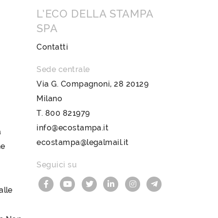
L’ECO DELLA STAMPA
SPA
Contatti
Sede centrale
Via G. Compagnoni, 28 20129
Milano
T.
800 821979
info@ecostampa.it
a
ecostampa@legalmail.it
ne
Seguici su
lle