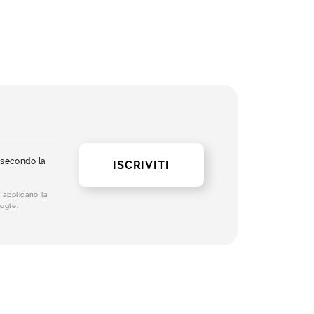
i secondo la
ISCRIVITI
 applicano la
ogle.