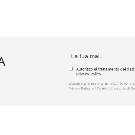
A
Autorizzo al trattamento dei dat
Privacy Policy
Questo sito è protetto da reCAPTCHA e si
Privacy Policy
e i
Termini di servizio
di Go