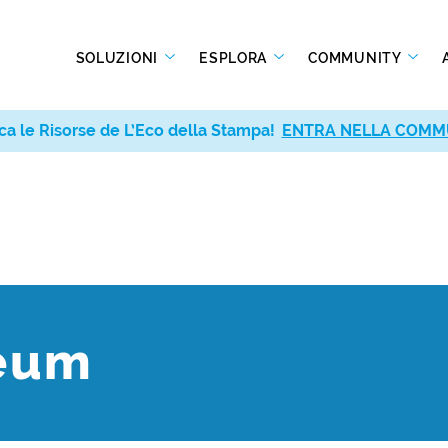
SOLUZIONI
ESPLORA
COMMUNITY
ca le Risorse de L’Eco della Stampa!
ENTRA NELLA COMM
eum