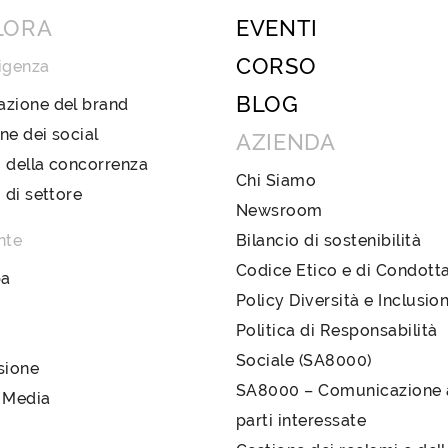
LORA
EVENTI
CORSO
igenza
BLOG
azione del brand
ne dei social
AZIENDA
 della concorrenza
Chi Siamo
i di settore
Newsroom
nte
Bilancio di sostenibilità
Codice Etico e di Condott
pa
Policy Diversità e Inclusio
Politica di Responsabilità
Sociale (SA8000)
sione
SA8000 – Comunicazione a
 Media
parti interessate