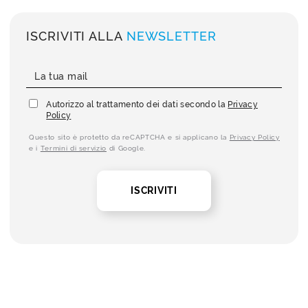
ISCRIVITI ALLA
NEWSLETTER
Autorizzo al trattamento dei dati secondo la
Privacy
Policy
Questo sito è protetto da reCAPTCHA e si applicano la
Privacy Policy
e i
Termini di servizio
di Google.
ISCRIVITI