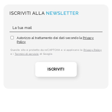
ISCRIVITI ALLA
NEWSLETTER
Autorizzo al trattamento dei dati secondo la
Privacy
Policy
Questo sito è protetto da reCAPTCHA e si applicano la
Privacy Policy
e i
Termini di servizio
di Google.
ISCRIVITI