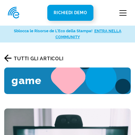
RICHIEDI DEMO
Sblocca le Risorse de L’Eco della Stampa!
ENTRA NELLA
COMMUNITY
TUTTI GLI ARTICOLI
game