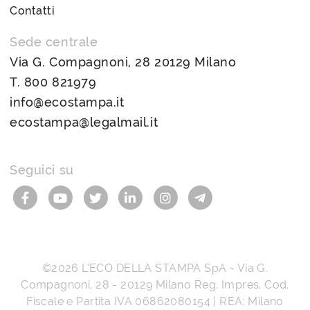
Contatti
Sede centrale
Via G. Compagnoni, 28 20129 Milano
T.
800 821979
info@ecostampa.it
ecostampa@legalmail.it
Seguici su
©2026
L’ECO DELLA STAMPA SpA
-
Via G.
Compagnoni, 28
-
20129
Milano
Reg. Impres, Cod.
Fiscale e Partita IVA
06862080154
| REA: Milano