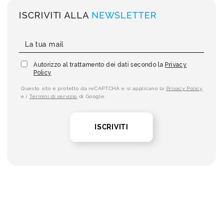
ISCRIVITI ALLA
NEWSLETTER
Autorizzo al trattamento dei dati secondo la
Privacy
Policy
Questo sito è protetto da reCAPTCHA e si applicano la
Privacy Policy
e i
Termini di servizio
di Google.
ISCRIVITI