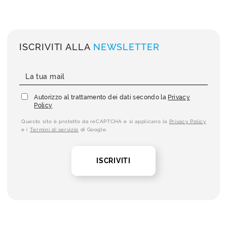
ISCRIVITI ALLA
NEWSLETTER
Autorizzo al trattamento dei dati secondo la
Privacy
Policy
Questo sito è protetto da reCAPTCHA e si applicano la
Privacy Policy
e i
Termini di servizio
di Google.
ISCRIVITI