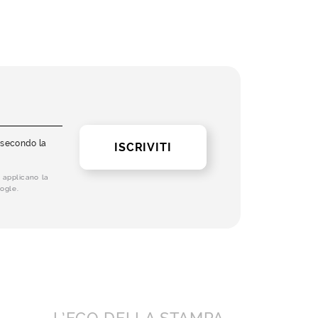
i secondo la
ISCRIVITI
 applicano la
ogle.