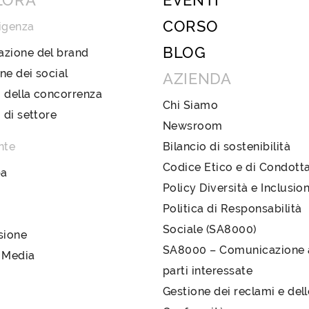
LORA
EVENTI
CORSO
igenza
BLOG
azione del brand
ne dei social
AZIENDA
 della concorrenza
Chi Siamo
i di settore
Newsroom
nte
Bilancio di sostenibilità
Codice Etico e di Condott
pa
Policy Diversità e Inclusio
Politica di Responsabilità
Sociale (SA8000)
sione
SA8000 – Comunicazione a
 Media
parti interessate
Gestione dei reclami e del