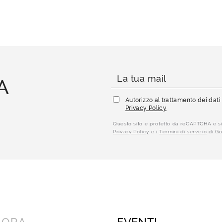
A
Autorizzo al trattamento dei dat
Privacy Policy
Questo sito è protetto da reCAPTCHA e si
Privacy Policy
e i
Termini di servizio
di Go