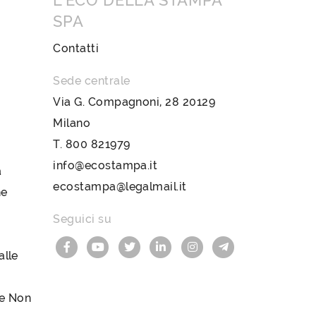
L’ECO DELLA STAMPA
SPA
Contatti
Sede centrale
Via G. Compagnoni, 28 20129
Milano
T.
800 821979
info@ecostampa.it
a
ecostampa@legalmail.it
ne
Seguici su
lle
le Non