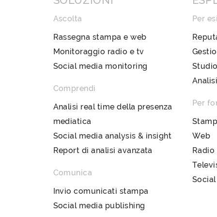
SOLUZIONI
ESP
Ascolta
Per es
Rassegna stampa e web
Reput
Monitoraggio radio e tv
Gestio
Social media monitoring
Studio
Analis
Comprendi
Per fo
Analisi real time della presenza
mediatica
Stam
Social media analysis & insight
Web
Report di analisi avanzata
Radio
Televi
Comunica
Social
Invio comunicati stampa
Social media publishing