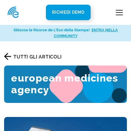
RICHIEDI DEMO
Sblocca le Risorse de L’Eco della Stampa!
ENTRA NELLA
COMMUNITY
TUTTI GLI ARTICOLI
european medicines
agency