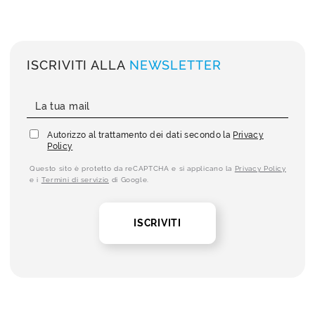
ISCRIVITI ALLA
NEWSLETTER
Autorizzo al trattamento dei dati secondo la
Privacy
Policy
Questo sito è protetto da reCAPTCHA e si applicano la
Privacy Policy
e i
Termini di servizio
di Google.
ISCRIVITI