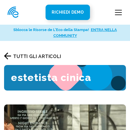
RICHIEDI DEMO
Sblocca le Risorse de L’Eco della Stampa!
ENTRA NELLA
COMMUNITY
TUTTI GLI ARTICOLI
estetista cinica