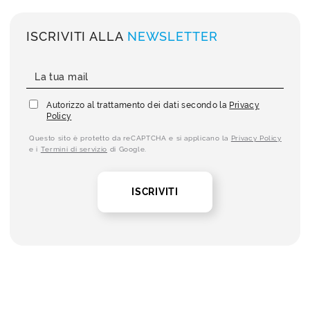
ISCRIVITI ALLA
NEWSLETTER
Autorizzo al trattamento dei dati secondo la
Privacy
Policy
Questo sito è protetto da reCAPTCHA e si applicano la
Privacy Policy
e i
Termini di servizio
di Google.
ISCRIVITI