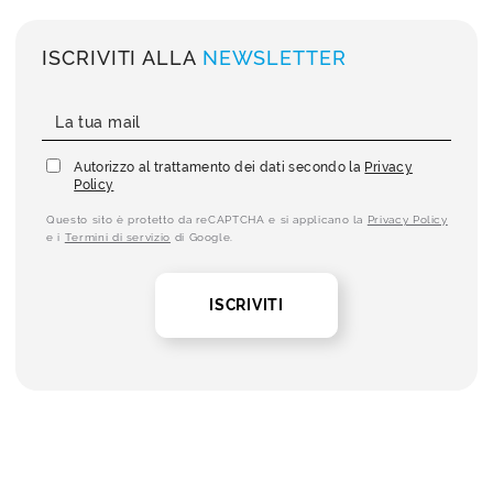
ISCRIVITI ALLA
NEWSLETTER
Autorizzo al trattamento dei dati secondo la
Privacy
Policy
Questo sito è protetto da reCAPTCHA e si applicano la
Privacy Policy
e i
Termini di servizio
di Google.
ISCRIVITI