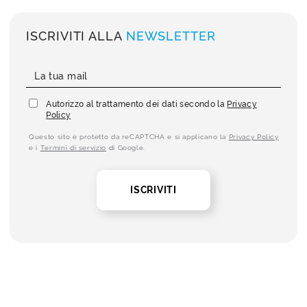
ISCRIVITI ALLA
NEWSLETTER
Autorizzo al trattamento dei dati secondo la
Privacy
Policy
Questo sito è protetto da reCAPTCHA e si applicano la
Privacy Policy
e i
Termini di servizio
di Google.
ISCRIVITI