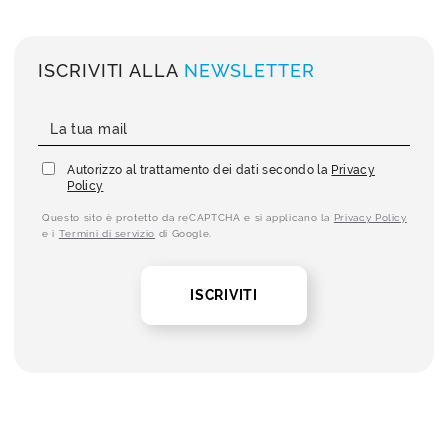
ISCRIVITI ALLA
NEWSLETTER
Autorizzo al trattamento dei dati secondo la
Privacy
Policy
Questo sito è protetto da reCAPTCHA e si applicano la
Privacy Policy
e i
Termini di servizio
di Google.
ISCRIVITI