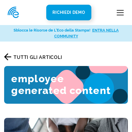
RICHIEDI DEMO
Sblocca le Risorse de L’Eco della Stampa!
ENTRA NELLA
COMMUNITY
TUTTI GLI ARTICOLI
employee
generated content