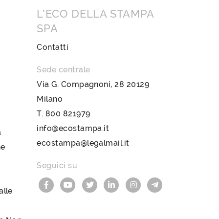
L’ECO DELLA STAMPA
SPA
Contatti
Sede centrale
Via G. Compagnoni, 28 20129
Milano
T.
800 821979
info@ecostampa.it
a
ecostampa@legalmail.it
ne
Seguici su
lle