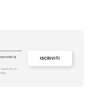
i secondo la
ISCRIVITI
 applicano la
ogle.