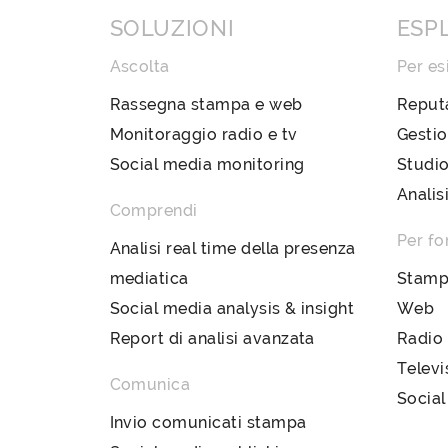
SOLUZIONI
ESP
Ascolta
Per es
Rassegna stampa e web
Reput
Monitoraggio radio e tv
Gestio
Social media monitoring
Studio
Analis
Comprendi
Per fo
Analisi real time della presenza
mediatica
Stam
Social media analysis & insight
Web
Report di analisi avanzata
Radio
Televi
Comunica
Social
Invio comunicati stampa