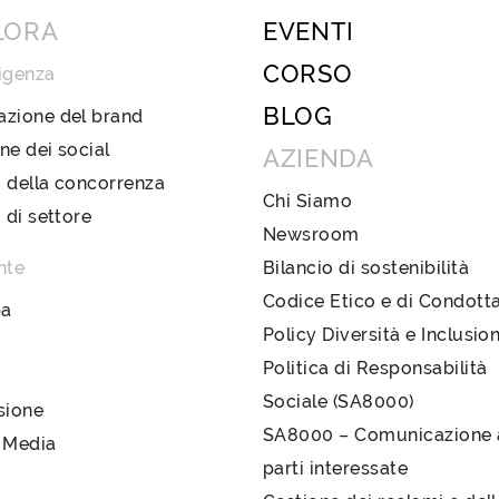
LORA
EVENTI
CORSO
igenza
BLOG
azione del brand
ne dei social
AZIENDA
 della concorrenza
Chi Siamo
i di settore
Newsroom
nte
Bilancio di sostenibilità
Codice Etico e di Condott
pa
Policy Diversità e Inclusio
Politica di Responsabilità
Sociale (SA8000)
sione
SA8000 – Comunicazione a
 Media
parti interessate