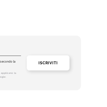
i secondo la
ISCRIVITI
 applicano la
ogle.