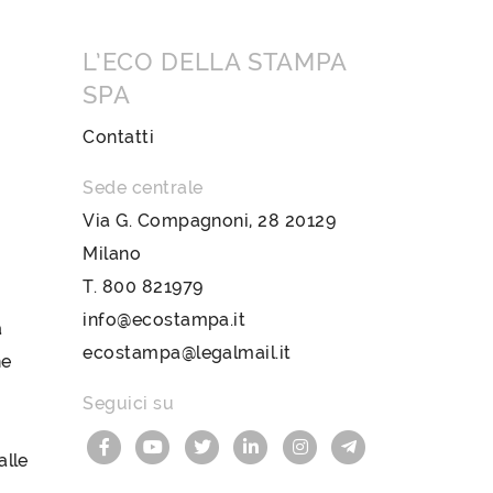
L’ECO DELLA STAMPA
SPA
Contatti
Sede centrale
Via G. Compagnoni, 28 20129
Milano
T.
800 821979
info@ecostampa.it
a
ecostampa@legalmail.it
ne
Seguici su
lle