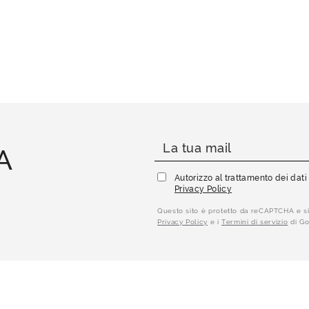
A
Autorizzo al trattamento dei dat
Privacy Policy
Questo sito è protetto da reCAPTCHA e si
Privacy Policy
e i
Termini di servizio
di Go