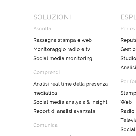
SOLUZIONI
ESP
Ascolta
Per es
Rassegna stampa e web
Reput
Monitoraggio radio e tv
Gestio
Social media monitoring
Studio
Analis
Comprendi
Per fo
Analisi real time della presenza
mediatica
Stam
Social media analysis & insight
Web
Report di analisi avanzata
Radio
Televi
Comunica
Social