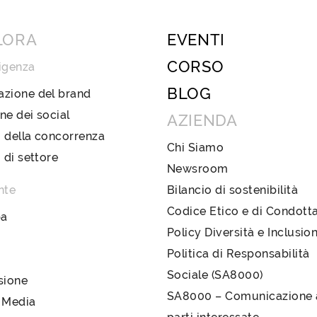
LORA
EVENTI
CORSO
igenza
BLOG
azione del brand
ne dei social
AZIENDA
 della concorrenza
Chi Siamo
i di settore
Newsroom
nte
Bilancio di sostenibilità
Codice Etico e di Condott
pa
Policy Diversità e Inclusio
Politica di Responsabilità
Sociale (SA8000)
sione
SA8000 – Comunicazione a
 Media