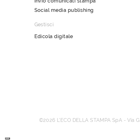
Invio comunicati stampa
Social media publishing
Gestisci
Edicola digitale
©2026
L’ECO DELLA STAMPA SpA
-
Via 