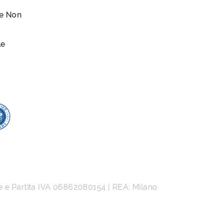
le Non
le
e e Partita IVA
06862080154
| REA: Milano