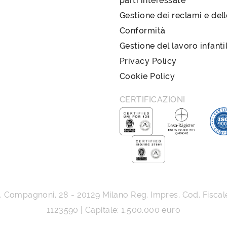
parti interessate
Gestione dei reclami e del
Conformità
Gestione del lavoro infanti
Privacy Policy
Cookie Policy
CERTIFICAZIONI
G. Compagnoni, 28
-
20129
Milano
Reg. Impres, Cod. Fiscal
1123590 | Capitale: 1.500.000 euro