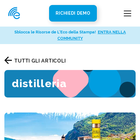
RICHIEDI DEMO
Sblocca le Risorse de L’Eco della Stampa!
ENTRA NELLA
COMMUNITY
TUTTI GLI ARTICOLI
distilleria