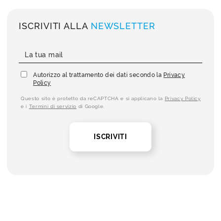
ISCRIVITI ALLA
NEWSLETTER
Autorizzo al trattamento dei dati secondo la
Privacy
Policy
Questo sito è protetto da reCAPTCHA e si applicano la
Privacy Policy
e i
Termini di servizio
di Google.
ISCRIVITI