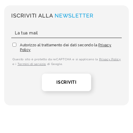
ISCRIVITI ALLA
NEWSLETTER
Autorizzo al trattamento dei dati secondo la
Privacy
Policy
Questo sito è protetto da reCAPTCHA e si applicano la
Privacy Policy
e i
Termini di servizio
di Google.
ISCRIVITI