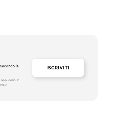
i secondo la
ISCRIVITI
 applicano la
ogle.