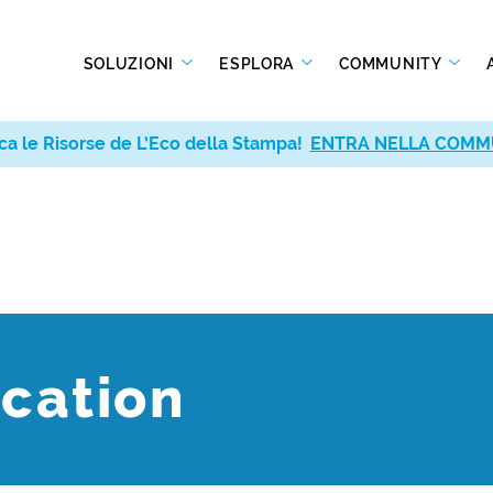
SOLUZIONI
ESPLORA
COMMUNITY
ca le Risorse de L’Eco della Stampa!
ENTRA NELLA COMM
ucation