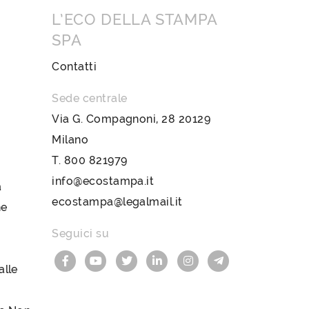
L’ECO DELLA STAMPA
SPA
Contatti
Sede centrale
Via G. Compagnoni, 28 20129
Milano
T.
800 821979
info@ecostampa.it
a
ecostampa@legalmail.it
ne
Seguici su
lle