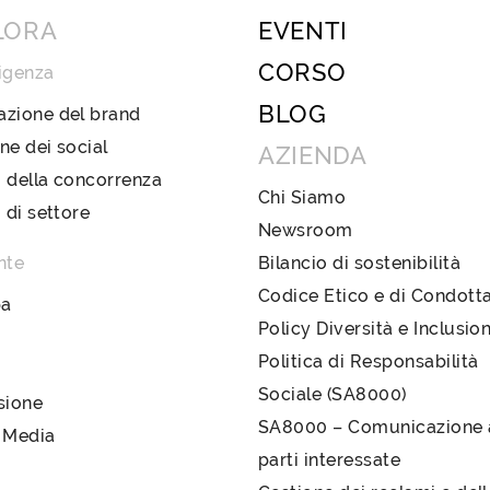
LORA
EVENTI
CORSO
igenza
BLOG
azione del brand
ne dei social
AZIENDA
 della concorrenza
Chi Siamo
i di settore
Newsroom
nte
Bilancio di sostenibilità
Codice Etico e di Condott
pa
Policy Diversità e Inclusio
Politica di Responsabilità
Sociale (SA8000)
sione
SA8000 – Comunicazione a
 Media
parti interessate