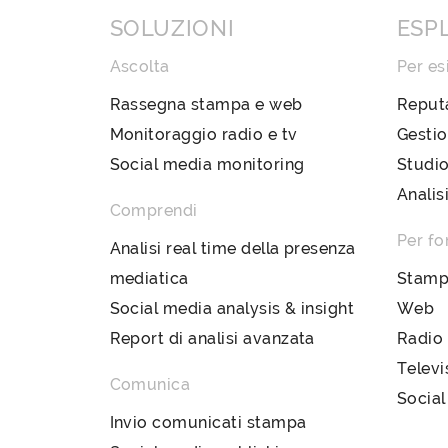
SOLUZIONI
ESP
Ascolta
Per es
Rassegna stampa e web
Reput
Monitoraggio radio e tv
Gestio
Social media monitoring
Studio
Analis
Comprendi
Per fo
Analisi real time della presenza
mediatica
Stam
Social media analysis & insight
Web
Report di analisi avanzata
Radio
Televi
Comunica
Social
Invio comunicati stampa