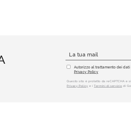
A
Autorizzo al trattamento dei dat
Privacy Policy
Questo sito è protetto da reCAPTCHA e si
Privacy Policy
e i
Termini di servizio
di Go