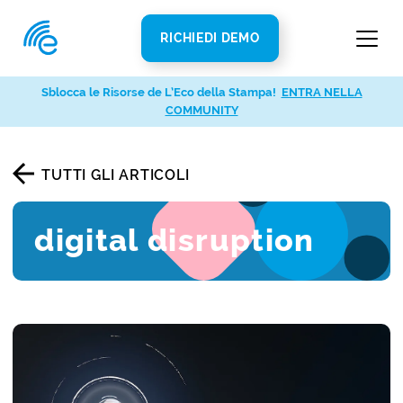
RICHIEDI DEMO
Sblocca le Risorse de L’Eco della Stampa!
ENTRA NELLA
COMMUNITY
TUTTI GLI ARTICOLI
digital disruption