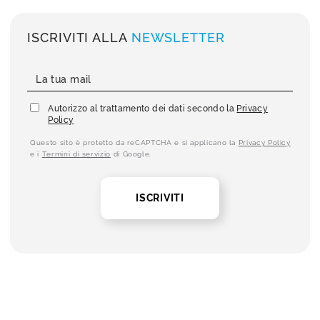
ISCRIVITI ALLA
NEWSLETTER
Autorizzo al trattamento dei dati secondo la
Privacy
Policy
Questo sito è protetto da reCAPTCHA e si applicano la
Privacy Policy
e i
Termini di servizio
di Google.
ISCRIVITI